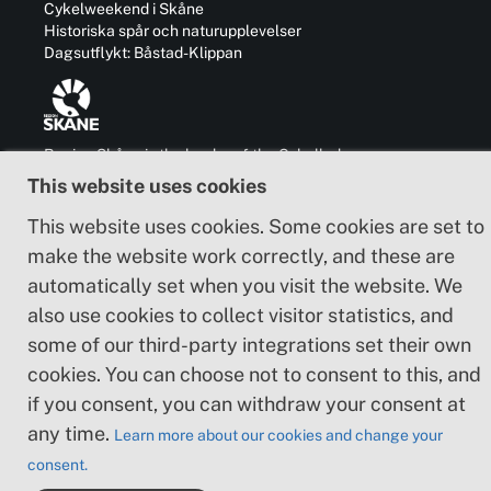
Cykelweekend i Skåne
Historiska spår och naturupplevelser
Dagsutflykt: Båstad-Klippan
Region Skåne is the leader of the Cykelleden
Skåne trails and is also responsible for the
This website uses cookies
development of business, communication,
culture and cooperation with other regions in
This website uses cookies. Some cookies are set to
and outside Sweden.
make the website work correctly, and these are
automatically set when you visit the website. We
also use cookies to collect visitor statistics, and
some of our third-party integrations set their own
Tillgänglighetsredogörelse
cookies. You can choose not to consent to this, and
if you consent, you can withdraw your consent at
Cookie policy
any time.
Learn more about our cookies and change your
consent.