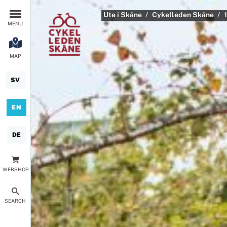
Ute i Skåne
Cykelleden Skåne
MENU
MAP
SV
EN
DE
WEBSHOP
SEARCH