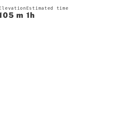
Elevation
Estimated time
105 m
1h